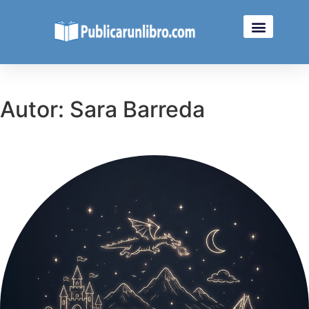
Publicar Mi Libro
Condiciones De Uso
Autor:
Sara Barreda