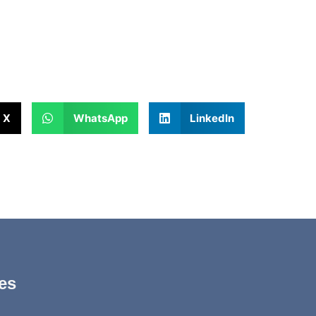
X
WhatsApp
LinkedIn
es